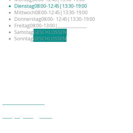
Dienstag
08:00-12:45|13:30-19:00
Mittwoch
08:00-12:45|13:30-19:00
Donnerstag
08:00- 12:45|13:30-19:00
Freitag
08:00-13:00|______________
Samstag
GESCHLOSSEN
Sonntag
GESCHLOSSEN
Besuchen Sie uns
Maxim-Gorki-Str. 29, 18435 Stralsund
Rufen Sie uns an
03831 - 355 780
Senden Sie uns eine E-Mail
info@ergo-duggert.de
Über uns