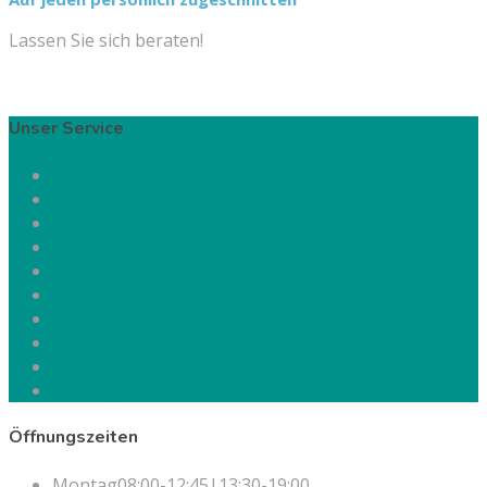
Lassen Sie sich beraten!
Unser Service
Alle Dienste anzeigen
Physiotherapie
Ergotherapie
Schmerztherapie
Beckenbodentraining mit dem Pelvictrainer
150 MHz Befeldung nach Dieter Broers
Körperkoordinationstraining
Nazarov Stimulation BMS
SRT Zeptoring – Stochastische Resonanztherapie
brainLight
Öffnungszeiten
Montag
08:00-12:45|13:30-19:00