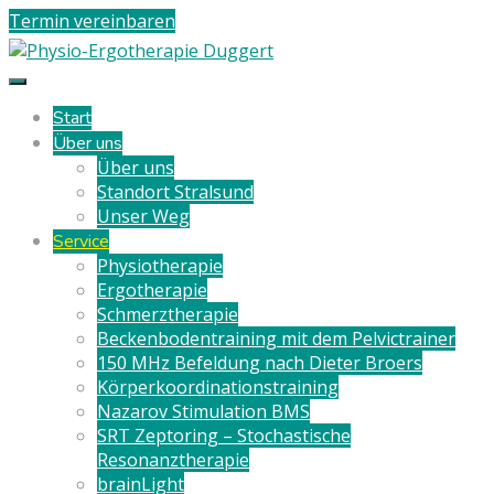
Termin vereinbaren
Start
Über uns
Über uns
Standort Stralsund
Unser Weg
Service
Physiotherapie
Ergotherapie
Schmerztherapie
Beckenbodentraining mit dem Pelvictrainer
150 MHz Befeldung nach Dieter Broers
Körperkoordinationstraining
Nazarov Stimulation BMS
SRT Zeptoring – Stochastische
Resonanztherapie
brainLight