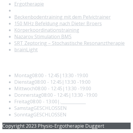
Ergotherapie
Schmerztherapie
Beckenbodentraining mit dem Pelvictrainer
150 MHz Befeldung nach Dieter Broers
Körperkoordinationstraining
Nazarov Stimulation BMS
SRT Zeptoring – Stochastische Resonanztherapie
brainLight
Öffnungszeiten
Montag
08:00 - 12:45|13:30 -19:00
Dienstag
08:00 - 12:45|13:30 -19:00
Mittwoch
08:00 - 12:45|13:30 -19:00
Donnerstag
08:00 - 12:45|13:30 -19:00
Freitag
08:00 - 13:00|.____________
Samstag
GESCHLOSSEN
Sonntag
GESCHLOSSEN
Copyright 2023 Physio-Ergotherapie Duggert