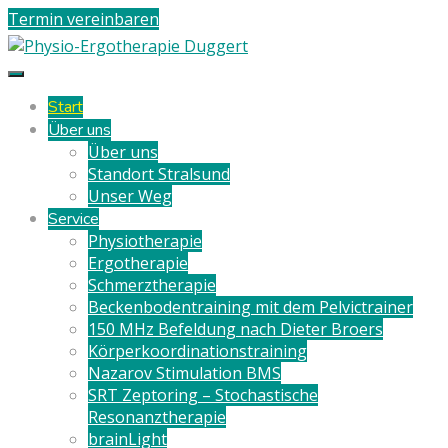
Termin vereinbaren
Start
Über uns
Über uns
Standort Stralsund
Unser Weg
Service
Physiotherapie
Ergotherapie
Schmerztherapie
Beckenbodentraining mit dem Pelvictrainer
150 MHz Befeldung nach Dieter Broers
Körperkoordinationstraining
Nazarov Stimulation BMS
SRT Zeptoring – Stochastische
Resonanztherapie
brainLight