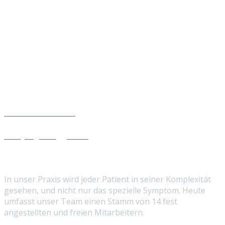
Besuchen Sie uns
Maxim-Gorki-Str. 29, 18435 Stralsund
Rufen Sie uns an
03831 - 355 780
Senden Sie uns eine E-Mail
info@ergo-duggert.de
Über uns
In unser Praxis wird jeder Patient in seiner Komplexität
gesehen, und nicht nur das spezielle Symptom. Heute
umfasst unser Team einen Stamm von 14 fest
angestellten und freien Mitarbeitern.